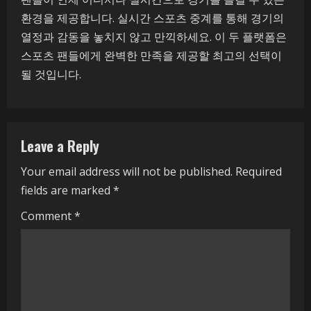
환경을 제공합니다. 실시간 스포츠 중계를 통해 경기의
열정과 감동을 놓치지 않고 만끽하세요. 이 두 플랫폼은
스포츠 팬들에게 완벽한 만족을 제공할 최고의 선택이
될 것입니다.
Leave a Reply
Your email address will not be published.
Required
fields are marked
*
Comment
*