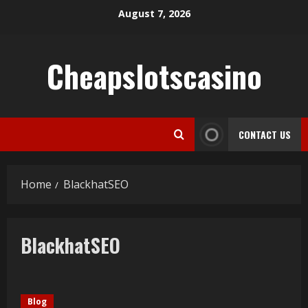
Skip
August 7, 2026
to
content
Cheapslotscasino
CONTACT US
Home
BlackhatSEO
BlackhatSEO
Blog